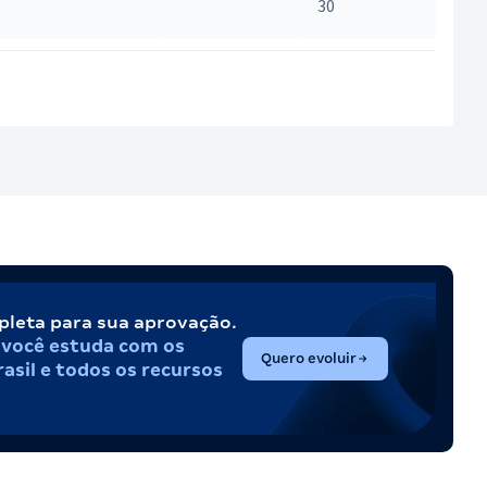
30
pleta para sua aprovação.
,
você estuda com os
(abre em nova aba)
Quero evoluir
asil e todos os recursos