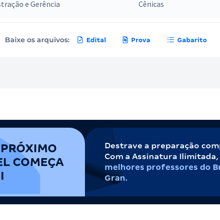
tração e Gerência
Cênicas
Baixe os arquivos:
Edital
Prova
Gabarito
Destrave a preparação com
 PRÓXIMO
Com a Assinatura Ilimitada
EL COMEÇA
melhores professores do Br
I
Gran.