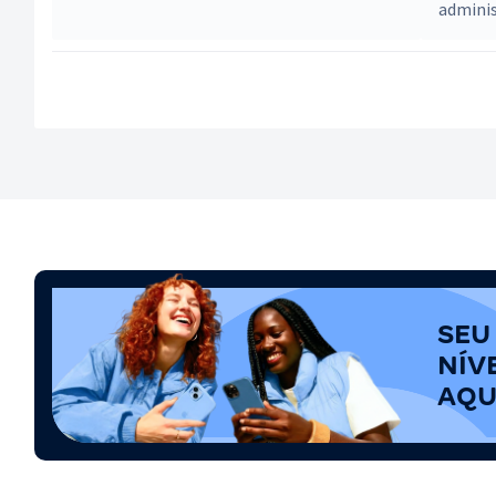
adminis
SEU
NÍV
AQU