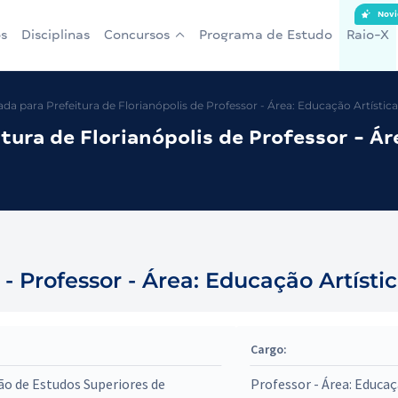
Novi
s
Disciplinas
Concursos
Programa de Estudo
Raio-X
a para Prefeitura de Florianópolis de Professor - Área: Educação Artística
ura de Florianópolis de Professor - Áre
 - Professor - Área: Educação Artísti
Cargo:
o de Estudos Superiores de
Professor - Área: Educaç