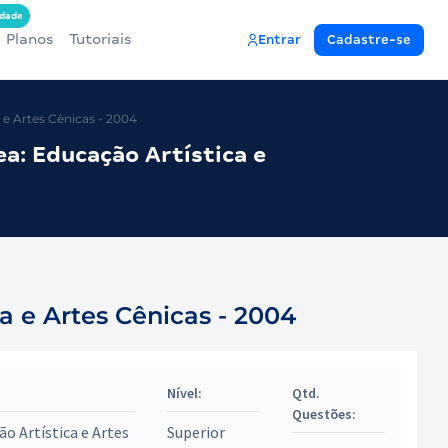
dade
Planos
Tutoriais
Entrar
Cadastre-se
 e Artes Cênicas - 2004
a: Educação Artística e
ca e Artes Cênicas - 2004
Nível:
Qtd.
Questões:
ão Artística e Artes
Superior