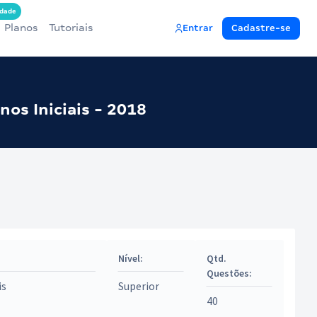
dade
Planos
Tutoriais
Entrar
Cadastre-se
os Iniciais - 2018
Nível:
Qtd.
Questões:
is
Superior
40