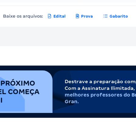
Baixe os arquivos:
Edital
Prova
Gabarito
Destrave a preparação com
 PRÓXIMO
Com a Assinatura Ilimitada
EL COMEÇA
melhores professores do Br
I
Gran.