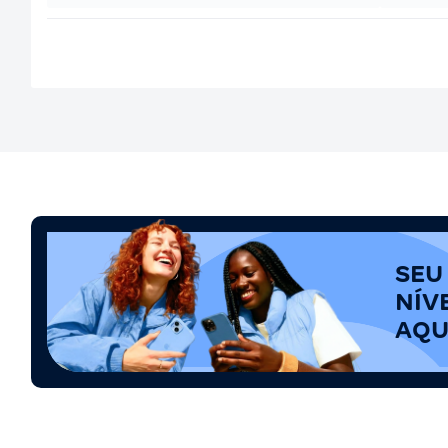
SEU
NÍV
AQU