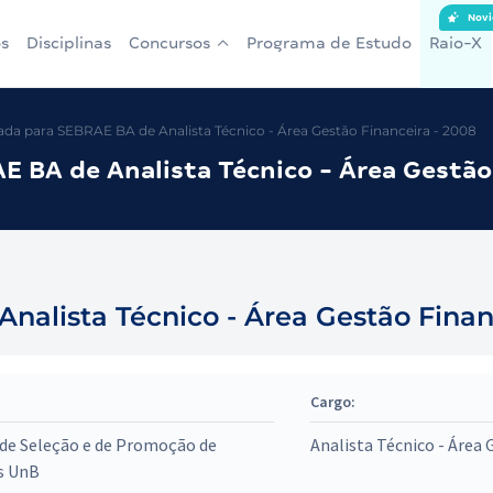
Novi
s
Disciplinas
Concursos
Programa de Estudo
Raio-X
a para SEBRAE BA de Analista Técnico - Área Gestão Financeira - 2008
 BA de Analista Técnico - Área Gestão
alista Técnico - Área Gestão Finan
Cargo:
de Seleção e de Promoção de
Analista Técnico - Área 
s UnB