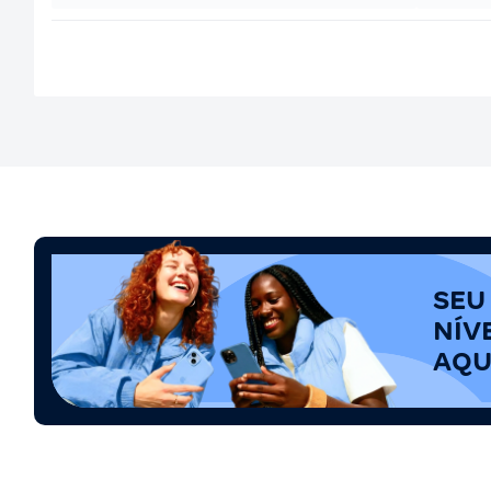
SEU
NÍV
AQU