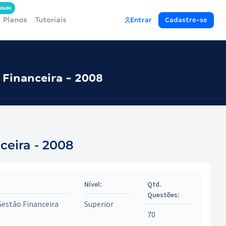
dade
Planos
Tutoriais
Entrar
Cadastre-se
 Financeira - 2008
ceira - 2008
Nível:
Qtd.
Questões:
Gestão Financeira
Superior
70