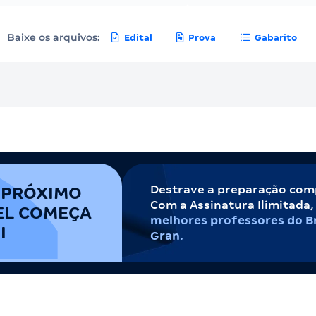
Baixe os arquivos:
Edital
Prova
Gabarito
Destrave a preparação com
 PRÓXIMO
Com a Assinatura Ilimitada
EL COMEÇA
melhores professores do Br
I
Gran.