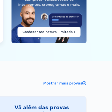
inteligentes, cronogramas e mais.
Conhecer Assinatura Ilimitada
Mostrar mais provas
Vá além das provas