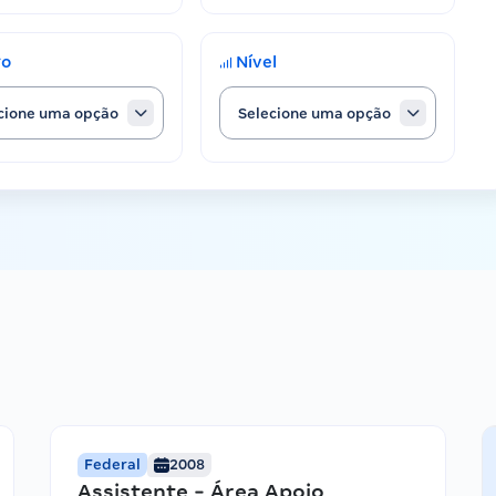
go
Nível
cione uma opção
Selecione uma opção
Federal
2008
Assistente - Área Apoio