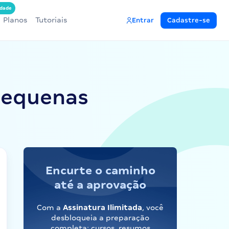
dade
Planos
Tutoriais
Entrar
Cadastre-se
 Pequenas
Encurte o caminho
até a aprovação
Com a
Assinatura Ilimitada
, você
desbloqueia a preparação
completa: cursos, resumos