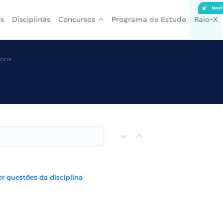
Novi
s
Disciplinas
Concursos
Programa de Estudo
Raio-X
ória
er questões da disciplina