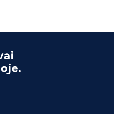
vai
oje.