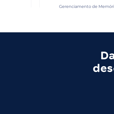
Gerenciamento de Memór
Da
des