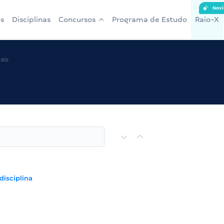
Novi
s
Disciplinas
Concursos
Programa de Estudo
Raio-X
ais
disciplina