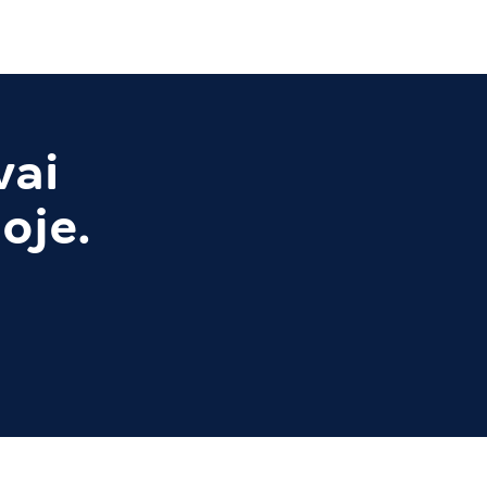
vai
oje.