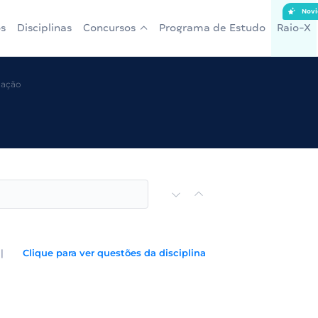
Novi
s
Disciplinas
Concursos
Programa de Estudo
Raio-X
mação
|
Clique para ver questões da disciplina