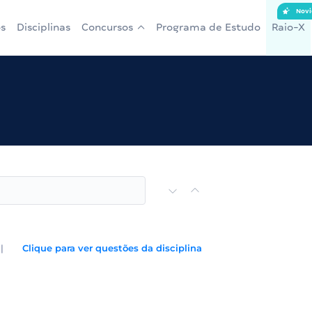
Novi
s
Disciplinas
Concursos
Programa de Estudo
Raio-X
|
Clique para ver questões da disciplina