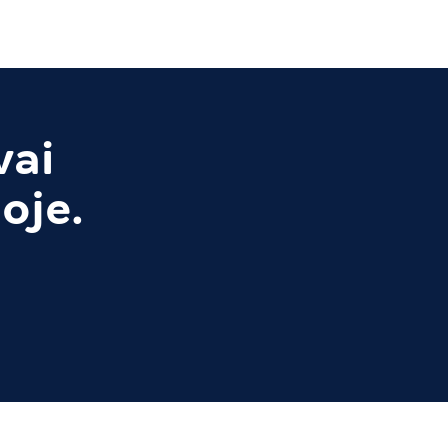
vai
oje.