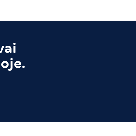
vai
oje.