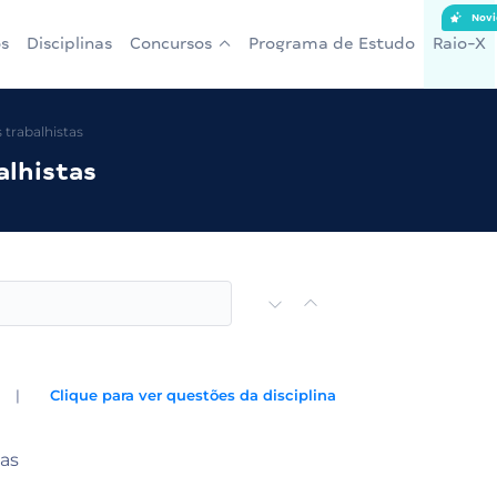
Novi
s
Disciplinas
Concursos
Programa de Estudo
Raio-X
trabalhistas
alhistas
|
Clique para ver questões da disciplina
tas