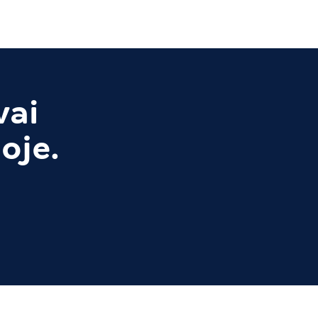
vai
oje.