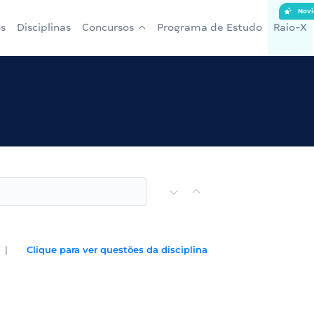
Novi
s
Disciplinas
Concursos
Programa de Estudo
Raio-X
|
Clique para ver questões da disciplina