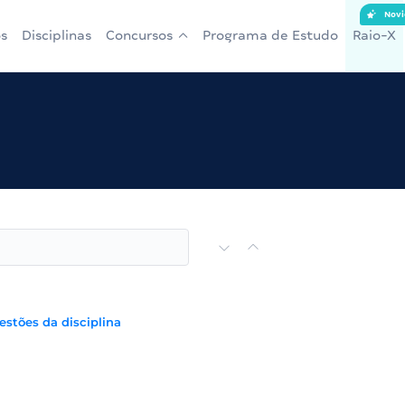
Novi
s
Disciplinas
Concursos
Programa de Estudo
Raio-X
estões da disciplina