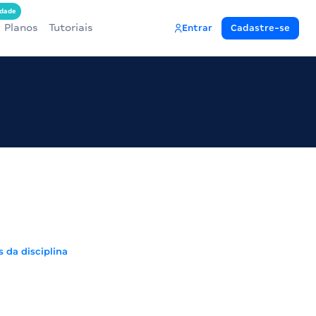
dade
Planos
Tutoriais
Entrar
Cadastre-se
s da disciplina