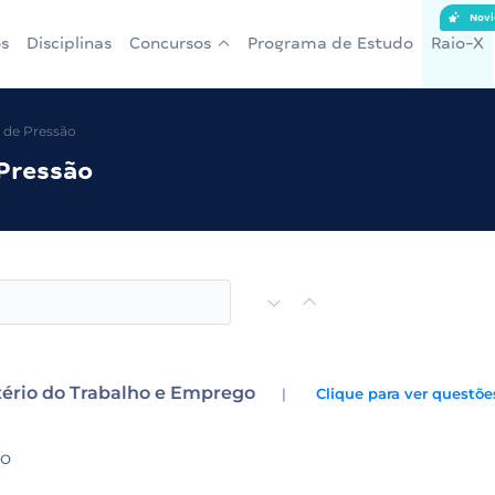
Novi
s
Disciplinas
Concursos
Programa de Estudo
Raio-X
s de Pressão
 Pressão
ério do Trabalho e Emprego
|
Clique para ver questõe
ão