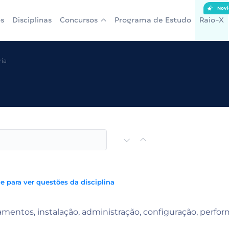
Novi
s
Disciplinas
Concursos
Programa de Estudo
Raio-X
ia
e para ver questões da disciplina
amentos, instalação, administração, configuração, perf