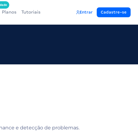
dade
Planos
Tutoriais
Entrar
Cadastre-se
ormance e detecção de problemas.