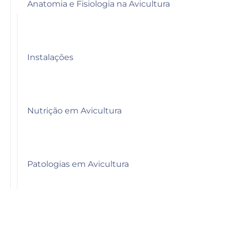
Anatomia e Fisiologia na Avicultura
Instalações
Nutrição em Avicultura
Patologias em Avicultura