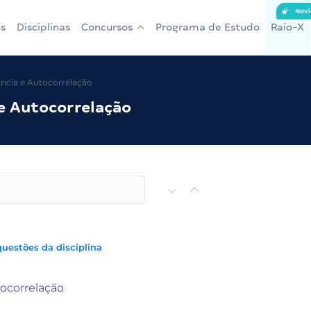
Novi
s
Disciplinas
Concursos
Programa de Estudo
Raio-X
ncia e Autocorrelação
e Autocorrelação
questões da disciplina
ocorrelação