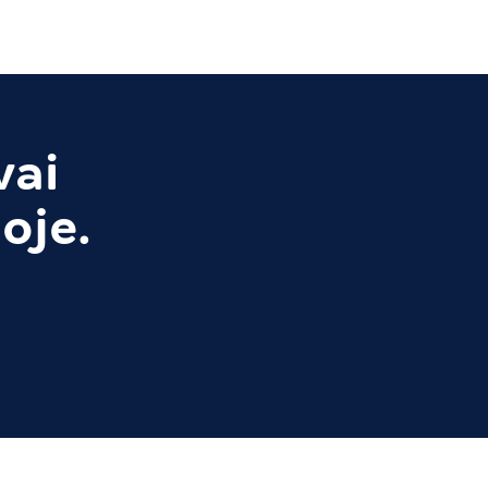
vai
oje.