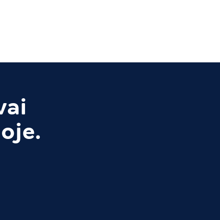
vai
oje.