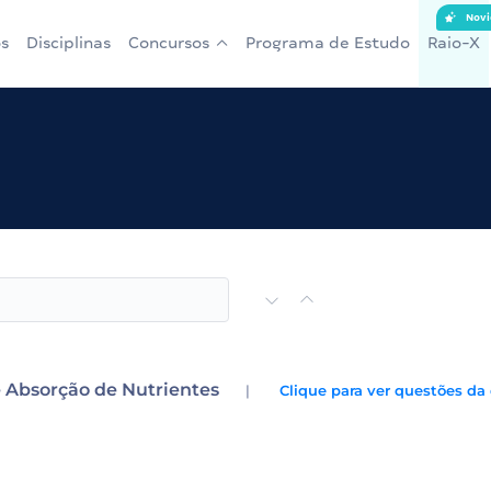
Novi
s
Disciplinas
Concursos
Programa de Estudo
Raio-X
 Absorção de Nutrientes
|
Clique para ver questões da 