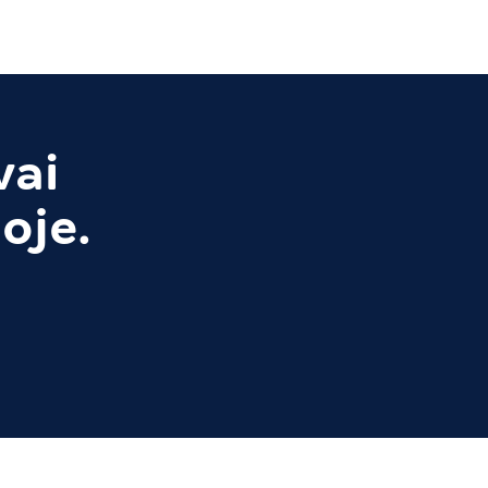
vai
oje.