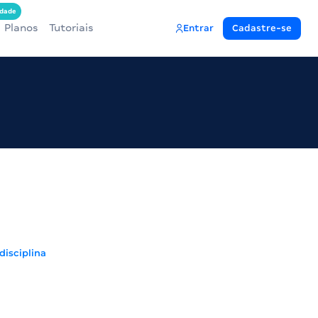
dade
Planos
Tutoriais
Entrar
Cadastre-se
disciplina