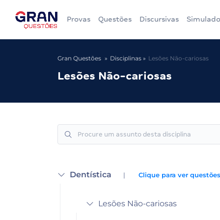
Provas
Questões
Discursivas
Simulado
Gran Questões
Disciplinas
Lesões Não-cariosas
Lesões Não-cariosas
Dentística
|
Clique para ver questões
Lesões Não-cariosas