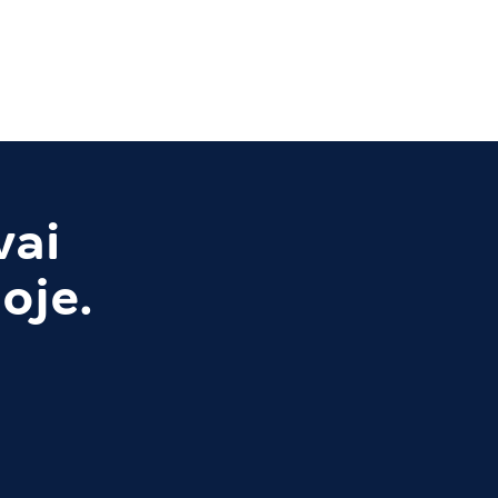
vai
oje.