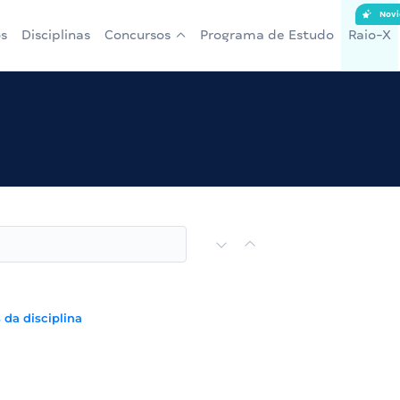
Novi
s
Disciplinas
Concursos
Programa de Estudo
Raio-X
 da disciplina