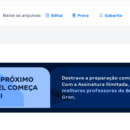
Baixe os arquivos:
Edital
Prova
Gabarito
Destrave a preparação com
 PRÓXIMO
Com a Assinatura Ilimitada
EL COMEÇA
melhores professores do Br
I
Gran.