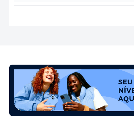
SEU
NÍV
AQU