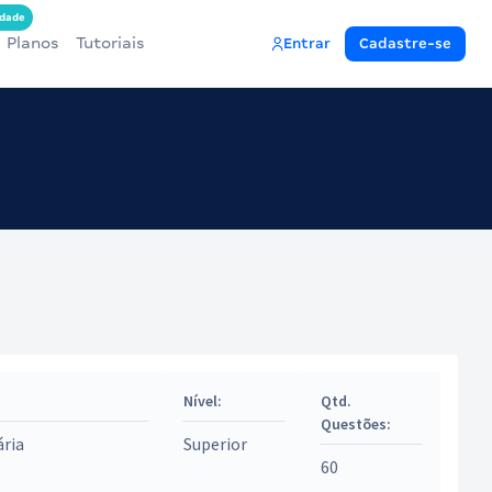
dade
Planos
Tutoriais
Entrar
Cadastre-se
Nível:
Qtd.
Questões:
ária
Superior
60