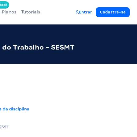
dade
Planos
Tutoriais
Entrar
Cadastre-se
a do Trabalho - SESMT
s da disciplina
ESMT