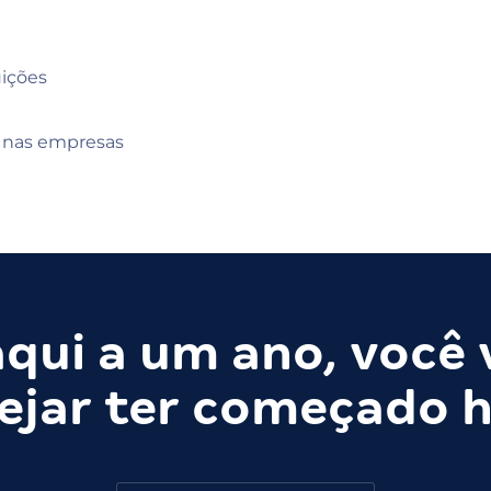
ições
 nas empresas
qui a um ano, você 
ejar ter começado h