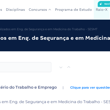
Novi
s
Disciplinas
Concursos
Programa de Estudo
Raio-X
alizados em Eng. de Segurança e em Medicina do Trabalho - SESMT
ados em Eng. de Segurança e em Medicin
ério do Trabalho e Emprego
|
Clique para ver questõe
os em Eng. de Segurança e em Medicina do Trabalho - S