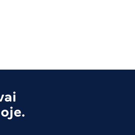
vai
oje.