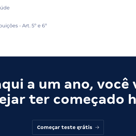
aúde
uições - Art. 5º e 6º
qui a um ano, você 
ejar ter começado h
Começar teste grátis