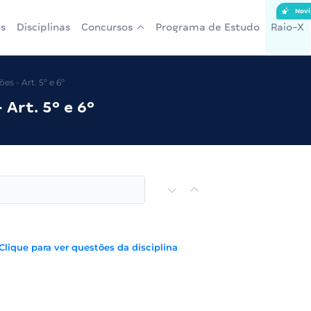
Novi
s
Disciplinas
Concursos
Programa de Estudo
Raio-X
es - Art. 5º e 6º
 Art. 5º e 6º
Clique para ver questões da disciplina