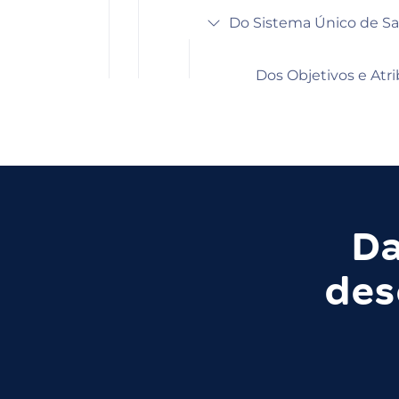
Do Sistema Único de S
Dos Objetivos e Atrib
Da
des