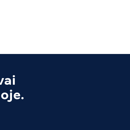
vai
oje.