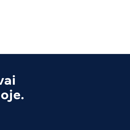
vai
oje.