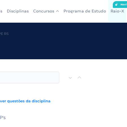
Novi
s
Disciplinas
Concursos
Programa de Estudo
Raio-X
PE RS
 ver questões da disciplina
P's