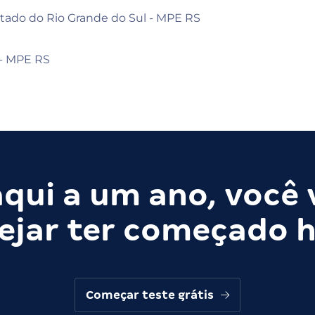
stado do Rio Grande do Sul - MPE RS
 - MPE RS
qui a um ano, você 
ejar ter começado h
Começar teste grátis