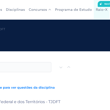
Novi
s
Disciplinas
Concursos
Programa de Estudo
Raio-X
JDFT
e para ver questões da disciplina
Federal e dos Territórios - TJDFT