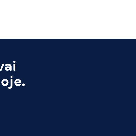
vai
oje.