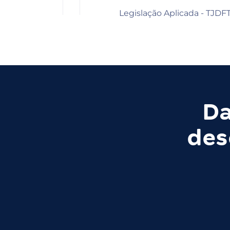
Legislação Aplicada - TJDF
Da
des