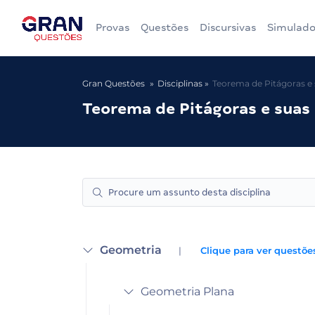
Provas
Questões
Discursivas
Simulado
Gran Questões
Disciplinas
Teorema de Pitágoras e 
Teorema de Pitágoras e suas 
Geometria
|
Clique para ver questões
Geometria Plana