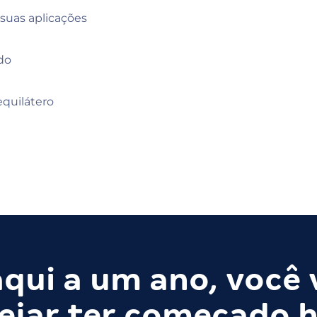
suas aplicações
do
equilátero
qui a um ano, você 
ejar ter começado h