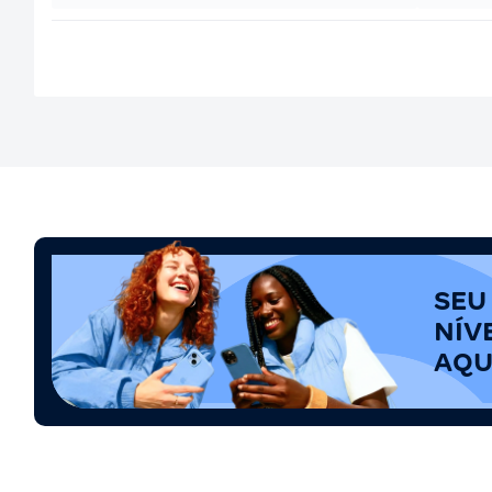
SEU
NÍV
AQU