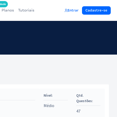
dade
Planos
Tutoriais
Entrar
Cadastre-se
Nível:
Qtd.
Questões:
Médio
47