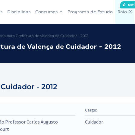
Novi
s
Disciplinas
Concursos
Programa de Estudo
Raio-X
a para Prefeitura de Valença de Cuidador - 2012
tura de Valença de Cuidador - 2012
 Cuidador - 2012
Cargo:
ão Professor Carlos Augusto
Cuidador
court