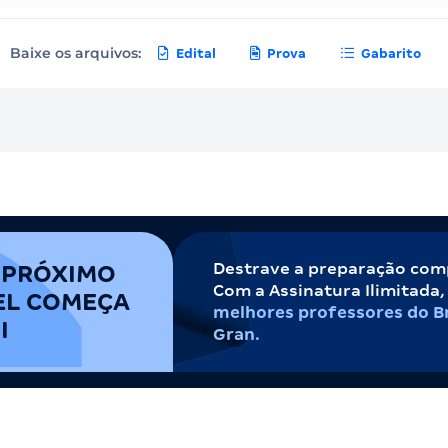
Baixe os arquivos:
Edital
Prova
Gabarito
Destrave a preparação com
 PRÓXIMO
Com a Assinatura Ilimitada
EL COMEÇA
melhores professores do Br
I
Gran.