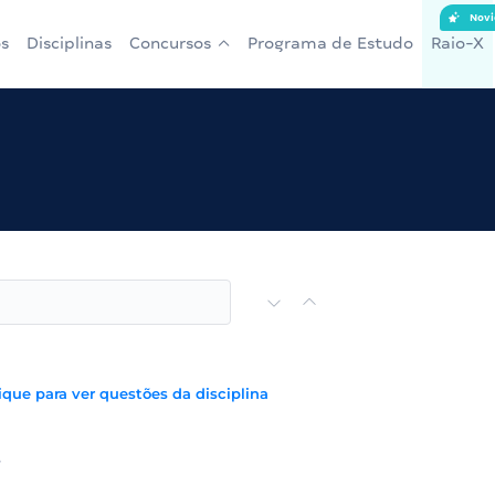
Novi
s
Disciplinas
Concursos
Programa de Estudo
Raio-X
ique para ver questões da disciplina
s