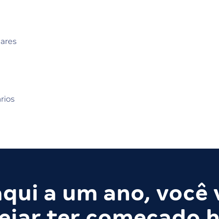
ares
rios
qui a um ano, você 
ejar ter começado h