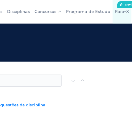
Novi
s
Disciplinas
Concursos
Programa de Estudo
Raio-X
 questões da disciplina