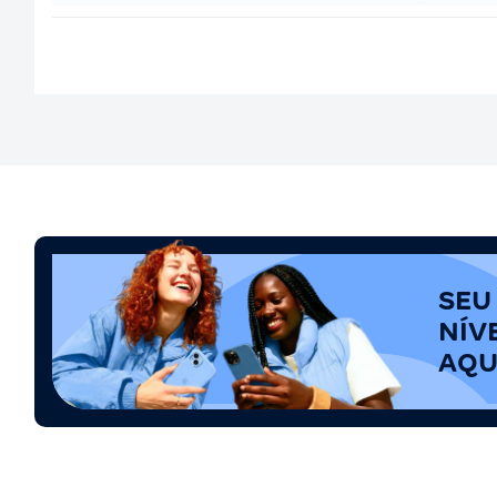
SEU
NÍV
AQU