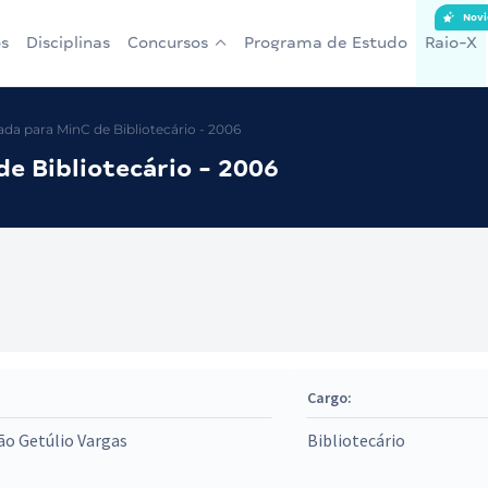
Novi
s
Disciplinas
Concursos
Programa de Estudo
Raio-X
a para MinC de Bibliotecário - 2006
e Bibliotecário - 2006
Cargo:
o Getúlio Vargas
Bibliotecário