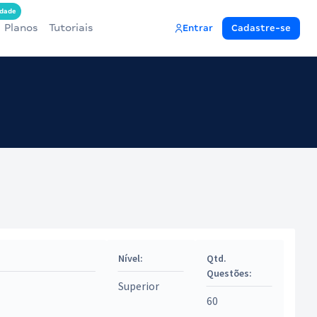
dade
Planos
Tutoriais
Entrar
Cadastre-se
Nível:
Qtd.
Questões:
Superior
60