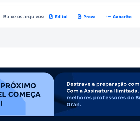
Baixe os arquivos:
Edital
Prova
Gabarito
Destrave a preparação com
 PRÓXIMO
Com a Assinatura Ilimitada
EL COMEÇA
melhores professores do Br
I
Gran.