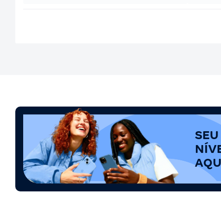
SEU
NÍV
AQU