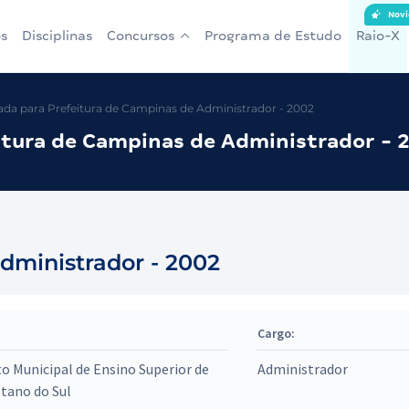
Novi
s
Disciplinas
Concursos
Programa de Estudo
Raio-X
da para Prefeitura de Campinas de Administrador - 2002
itura de Campinas de Administrador - 
Administrador - 2002
Cargo:
to Municipal de Ensino Superior de
Administrador
tano do Sul