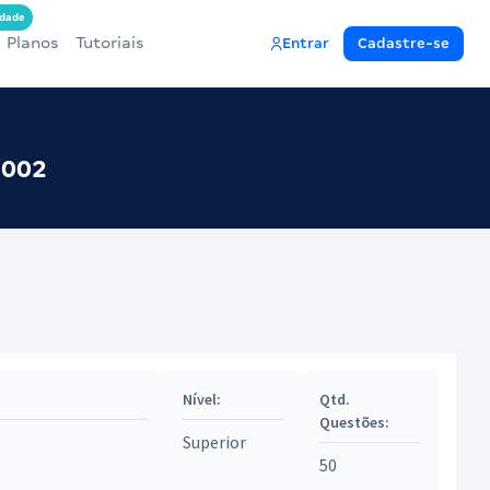
dade
Planos
Tutoriais
Entrar
Cadastre-se
2002
Nível:
Qtd.
Questões:
Superior
50