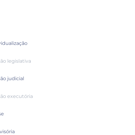
vidualização
ão legislativa
ão judicial
ção executória
se
visória