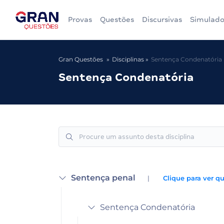
Provas
Questões
Discursivas
Simulado
Gran Questões
Disciplinas
Sentença Condenatória
Sentença Condenatória
Sentença penal
|
Clique para ver q
Sentença Condenatória