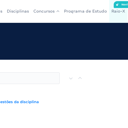
Novi
s
Disciplinas
Concursos
Programa de Estudo
Raio-X
uestões da disciplina