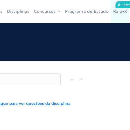
Novi
s
Disciplinas
Concursos
Programa de Estudo
Raio-X
ique para ver questões da disciplina