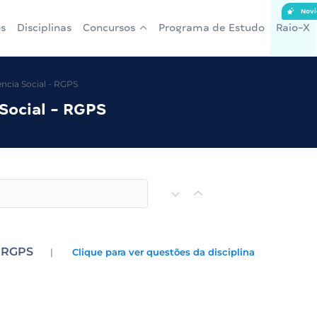
Novi
s
Disciplinas
Concursos
Programa de Estudo
Raio-X
ncia Social - RGPS
Social - RGPS
- RGPS
|
Clique para ver questões da disciplina