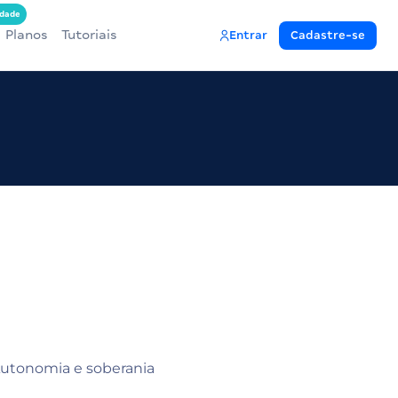
dade
Planos
Tutoriais
Entrar
Cadastre-se
 Autonomia e soberania