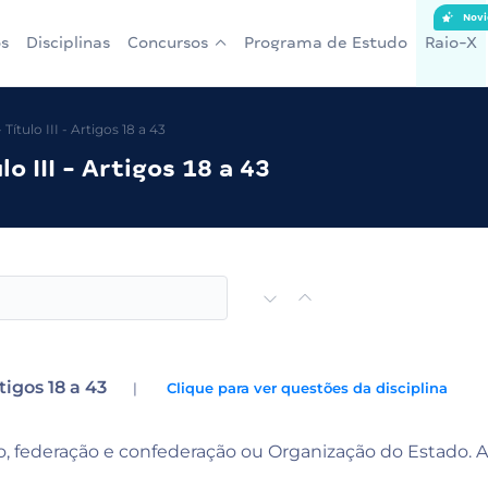
Novi
s
Disciplinas
Concursos
Programa de Estudo
Raio-X
ítulo III - Artigos 18 a 43
o III - Artigos 18 a 43
tigos 18 a 43
|
Clique para ver questões da disciplina
io, federação e confederação ou Organização do Estado.